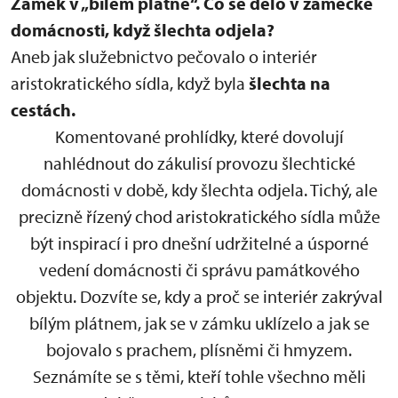
Zámek v „bílém plátně“.
Co se dělo v zámecké
domácnosti, když šlechta odjela?
Aneb jak služebnictvo pečovalo o interiér
aristokratického sídla, když byla
šlechta na
cestách.
Komentované prohlídky, které dovolují
nahlédnout do zákulisí provozu šlechtické
domácnosti v době, kdy šlechta odjela. Tichý, ale
precizně řízený chod aristokratického sídla může
být inspirací i pro dnešní udržitelné a úsporné
vedení domácnosti či správu památkového
objektu. Dozvíte se, kdy a proč se interiér zakrýval
bílým plátnem, jak se v zámku uklízelo a jak se
bojovalo s prachem, plísněmi či hmyzem.
Seznámíte se s těmi, kteří tohle všechno měli