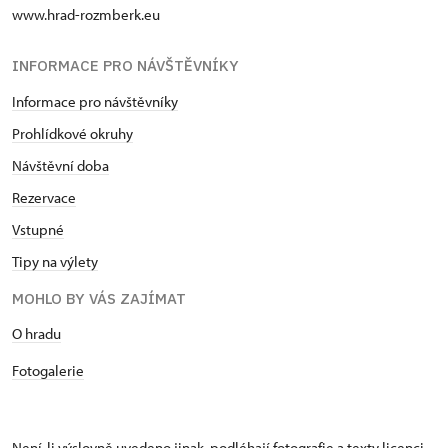
www.hrad-rozmberk.eu
INFORMACE PRO NÁVŠTĚVNÍKY
Informace pro návštěvníky
Prohlídkové okruhy
Návštěvní doba
Rezervace
Vstupné
Tipy na výlety
MOHLO BY VÁS ZAJÍMAT
O hradu
Fotogalerie
Není-li výslovně uvedeno jinak, podléhají fotografie a texty
licenci