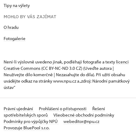
Tipy na výlety
MOHLO BY VÁS ZAJÍMAT
O hradu
Fotogalerie
Není-li výslovně uvedeno jinak, podléhají fotografie a texty
licenci
Creative Commons
(CC BY-NC-ND 3.0 CZ) (Uveďte autora |
Neužívejte dílo komerčně | Nezasahujte do díla). Při užití obsahu
uvádějte odkaz na stránky www.npu.cz a „zdroj: Národní památkový
ústav“
Právní ujednání
Prohlášení o přístupnosti
Řešení
spotřebitelských sporů
Všeobecné obchodní podmínky
Podmínky pro výpůjčky NPÚ
webeditor@npu.cz
Provozuje BluePool s.r.o.