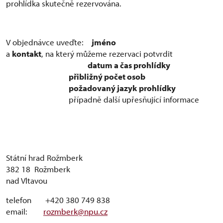
prohlídka skutečně rezervována.
V objednávce uveďte:
jméno
a
kontakt
, na který můžeme rezervaci potvrdit
datum a čas prohlídky
přibližný počet osob
požadovaný jazyk
prohlídky
případně další upřesňující informace
Státní hrad Rožmberk
382 18 Rožmberk
nad Vlta
telefon +420 380 749 838
email:
rozmberk@npu.cz