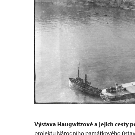
Výstava Haugwitzové a jejich cesty p
projektu Národního památkového ústavu 