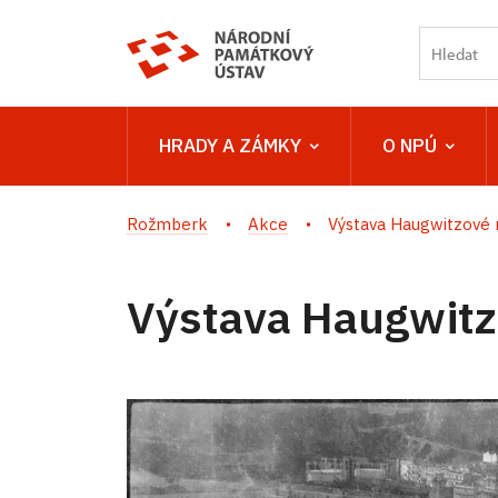
HRADY A ZÁMKY
O NPÚ
Rožmberk
Akce
Výstava Haugwitzové 
Výstava Haugwitz