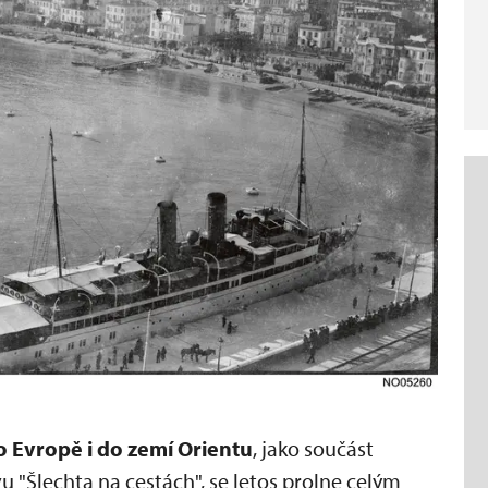
o Evropě i do zemí Orientu
, jako součást
"Šlechta na cestách", se letos prolne celým