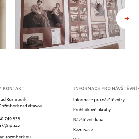
Ý KONTAKT
INFORMACE PRO NÁVŠTĚVNÍ
hrad Rožmberk
Informace pro návštěvníky
Rožmberk nad Vltavou
Prohlídkové okruhy
80 749 838
Návštěvní doba
rk@npu.cz
Rezervace
ad-rozmberk.eu