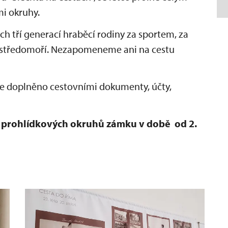
i okruhy.
h tří generací hraběcí rodiny za sportem, za
 středomoří. Nezapomeneme ani na cestu
de doplněno cestovními dokumenty, účty,
t prohlídkových okruhů zámku v době od 2.