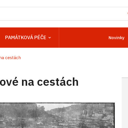
PAMÁTKOVÁ PÉČE
Novinky
na cestách
ové na cestách