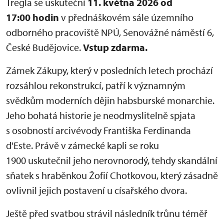
Tregla se uskuteční
11. května 2026 od
17:00 hodin
v přednáškovém sále územního
odborného pracoviště NPÚ, Senovážné náměstí 6,
České Budějovice.
Vstup zdarma.
Zámek Zákupy, který v posledních letech prochází
rozsáhlou rekonstrukcí, patří k významným
svědkům moderních dějin habsburské monarchie.
Jeho bohatá historie je neodmyslitelně spjata
s osobností arcivévody Františka Ferdinanda
d'Este. Právě v zámecké kapli se roku
1900 uskutečnil jeho nerovnorodý, tehdy skandální
sňatek s hraběnkou Žofií Chotkovou, který zásadně
ovlivnil jejich postavení u císařského dvora.
Ještě před svatbou strávil následník trůnu téměř