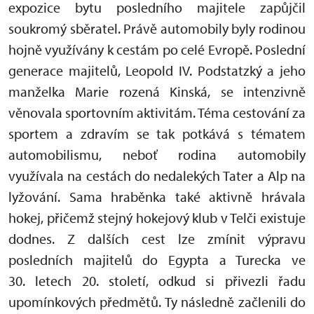
expozice bytu posledního majitele zapůjčil
soukromý sběratel. Právě automobily byly rodinou
hojně využívány k cestám po celé Evropě. Poslední
generace majitelů, Leopold IV. Podstatzký a jeho
manželka Marie rozená Kinská, se intenzivně
věnovala sportovním aktivitám. Téma cestování za
sportem a zdravím se tak potkává s tématem
automobilismu, neboť rodina automobily
využívala na cestách do nedalekých Tater a Alp na
lyžování. Sama hraběnka také aktivně hrávala
hokej, přičemž stejný hokejový klub v Telči existuje
dodnes. Z dalších cest lze zmínit výpravu
posledních majitelů do Egypta a Turecka ve
30. letech 20. století, odkud si přivezli řadu
upomínkových předmětů. Ty následně začlenili do