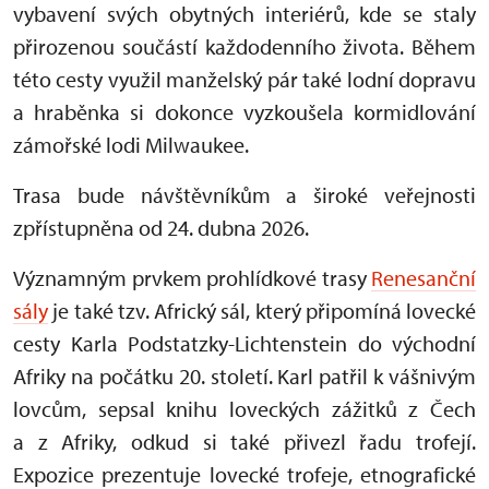
vybavení svých obytných interiérů, kde se staly
přirozenou součástí každodenního života. Během
této cesty využil manželský pár také lodní dopravu
a hraběnka si dokonce vyzkoušela kormidlování
zámořské lodi Milwaukee.
Trasa bude návštěvníkům a široké veřejnosti
zpřístupněna od 24. dubna 2026.
Významným prvkem prohlídkové trasy
Renesanční
sály
je také tzv. Africký sál, který připomíná lovecké
cesty Karla Podstatzky-Lichtenstein do východní
Afriky na počátku 20. století. Karl patřil k vášnivým
lovcům, sepsal knihu loveckých zážitků z Čech
a z Afriky, odkud si také přivezl řadu trofejí.
Expozice prezentuje lovecké trofeje, etnografické