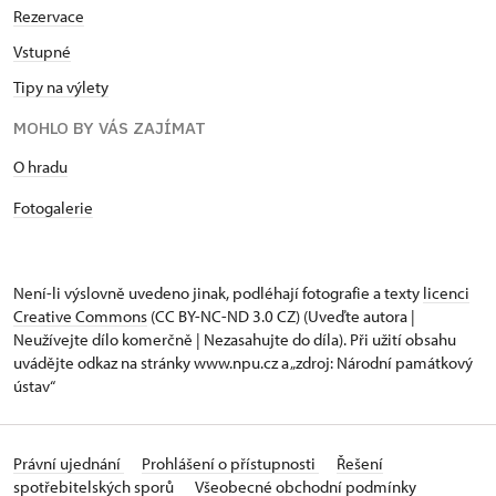
Rezervace
Vstupné
Tipy na výlety
MOHLO BY VÁS ZAJÍMAT
O hradu
Fotogalerie
Není-li výslovně uvedeno jinak, podléhají fotografie a texty
licenci
Creative Commons
(CC BY-NC-ND 3.0 CZ) (Uveďte autora |
Neužívejte dílo komerčně | Nezasahujte do díla). Při užití obsahu
uvádějte odkaz na stránky www.npu.cz a „zdroj: Národní památkový
ústav“
Právní ujednání
Prohlášení o přístupnosti
Řešení
spotřebitelských sporů
Všeobecné obchodní podmínky