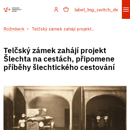
label_lng_switch_de
Rožmberk
Telčský zámek zahájí projekt...
Telčský zámek zahájí projekt
Šlechta na cestách, připomene
příběhy šlechtického cestování