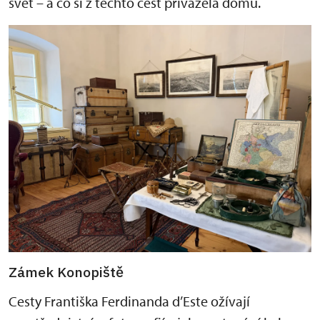
svět – a co si z těchto cest přivážela domů.
Zámek Konopiště
Cesty Františka Ferdinanda d’Este ožívají