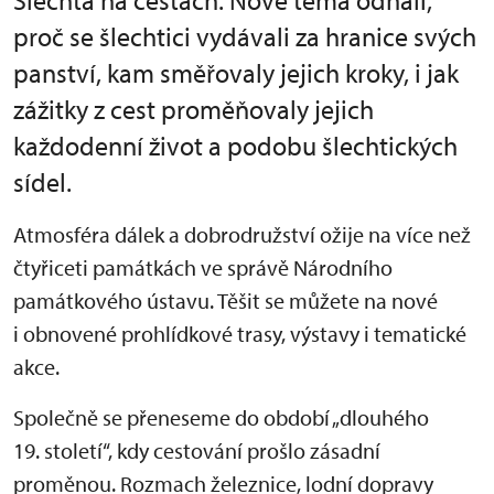
Šlechta na cestách. Nové téma odhalí,
proč se šlechtici vydávali za hranice svých
panství, kam směřovaly jejich kroky, i jak
zážitky z cest proměňovaly jejich
každodenní život a podobu šlechtických
sídel.
Atmosféra dálek a dobrodružství ožije na více než
čtyřiceti památkách ve správě Národního
památkového ústavu. Těšit se můžete na nové
i obnovené prohlídkové trasy, výstavy i tematické
akce.
Společně se přeneseme do období „dlouhého
19. století“, kdy cestování prošlo zásadní
proměnou. Rozmach železnice, lodní dopravy