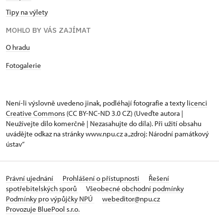
Tipy na výlety
MOHLO BY VÁS ZAJÍMAT
O hradu
Fotogalerie
Není-li výslovně uvedeno jinak, podléhají fotografie a texty
licenci
Creative Commons
(CC BY-NC-ND 3.0 CZ) (Uveďte autora |
Neužívejte dílo komerčně | Nezasahujte do díla). Při užití obsahu
uvádějte odkaz na stránky www.npu.cz a „zdroj: Národní památkový
ústav“
Právní ujednání
Prohlášení o přístupnosti
Řešení
spotřebitelských sporů
Všeobecné obchodní podmínky
Podmínky pro výpůjčky NPÚ
webeditor@npu.cz
Provozuje BluePool s.r.o.