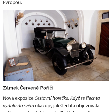
Evropou.
Zámek Červené Poříčí
Nová expozice
C
e
stovní horečka. Když se šlechta
vydala do světa
ukazuje, jak šlechta objevovala