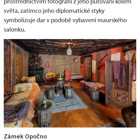
prostřednictvím fotografií z jeho putování kolem
světa, zatímco jeho diplomatické styky
symbolizuje dar v podobě vybavení maurského
salonku.
Zámek Opočno