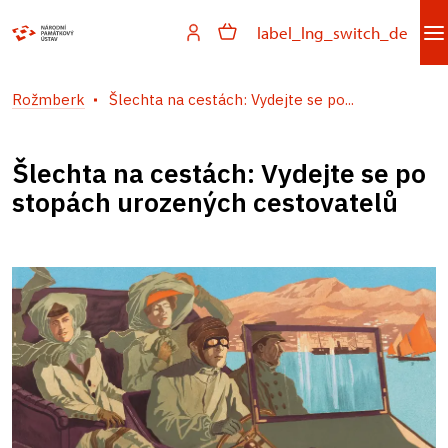
label_lng_switch_de
Rožmberk
Šlechta na cestách: Vydejte se po...
Šlechta na cestách: Vydejte se po
stopách urozených cestovatelů