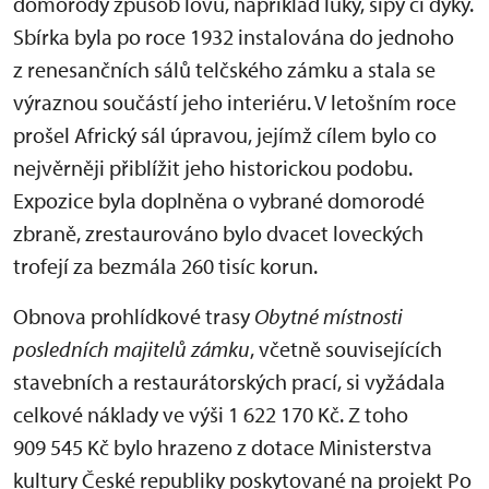
domorodý způsob lovu, například luky, šípy či dýky.
Sbírka byla po roce 1932 instalována do jednoho
z renesančních sálů telčského zámku a stala se
výraznou součástí jeho interiéru. V letošním roce
prošel Africký sál úpravou, jejímž cílem bylo co
nejvěrněji přiblížit jeho historickou podobu.
Expozice byla doplněna o vybrané domorodé
zbraně, zrestaurováno bylo dvacet loveckých
trofejí za bezmála 260 tisíc korun.
Obnova prohlídkové trasy
Obytné místnosti
posledních majitelů zámku
, včetně souvisejících
stavebních a restaurátorských prací, si vyžádala
celkové náklady ve výši 1 622 170 Kč. Z toho
909 545 Kč bylo hrazeno z dotace Ministerstva
kultury České republiky poskytované na projekt Po