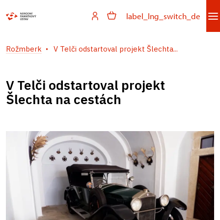
label_lng_switch_de
Rožmberk
V Telči odstartoval projekt Šlechta...
V Telči odstartoval projekt
Šlechta na cestách