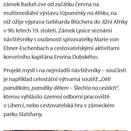
zámek Raduň zve od začátku června na
multimediální výstavu
Vzpomínky na Afriku
, na
níž ožije výprava Gebharda Blüchera do Jižní Afriky
v 90. letech 19. století. Zámek Lysice seznámí
návštěvníky s osobností spisovatelky Marie von
Ebner-Eschenbach a cestovatelskými aktivitami
korvetního kapitána Erwina Dubského.
Projekt myslí i na nejmladší návštěvníky – součástí
je například celostátní výtvarná soutěž
„Děti
památkám, památky dětem – Šlechta na cestách"
,
kterou vyhlásilo územní odborní pracoviště
v Liberci, nebo cestovatelská hra v zámeckém
parku Slatiňany.