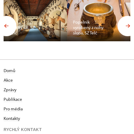
Popelník
Africký sál, SZ
vyrobený z nohy
Telč
slona, SZ Telč
Domů
Akce
Zprávy
Publikace
Pro média
Kontakty
RYCHLÝ KONTAKT