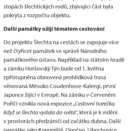
stopách šlechtických rodů, zbývající část byla
pokryta z rozpočtu objektu.
Další památky ožijí tématem cestování
Do projektu Šlechta na cestách se zapojuje více
než čtyřicet památek ve správě Národního
památkového ústavu. Například na státním hradě
a zámku Horšovský Týn bude od 1. května
zpřístupněna obnovená prohlídková trasa
věnovaná Mitsuko Coudenhove-Kalergi, první
Japonce žijící v Evropě. Na zámku v Červeném
Poříčí vznikla nová expozice „
Cestovní horečka.
Když se šlechta vydala do světa
", která je k vidění
v prostorách předzámčí od začátku dubna. Další
památky, jako Konopiště, Opočno, Libochovice,