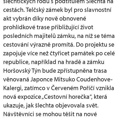
šlechtických rodů s podtitulem Šlechta na
cestách. Telčský zámek byl pro slavnostní
akt vybrán díky nově obnovené
prohlídkové trase přibližující život
posledních majitelů zámku, na níž se téma
cestování výrazně promítá. Do projektu se
zapojuje více než čtyřicet památek po celé
republice, například na hradě a zámku
Horšovský Týn bude zpřístupněna trasa
věnovaná Japonce Mitsuko Coudenhove-
Kalergi, zatímco v Červeném Poříčí vznikla
nová expozice „Cestovní horečka“, která
ukazuje, jak šlechta objevovala svět.
Návštěvníci se mohou těšit na nové