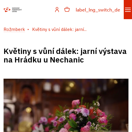
label_lng_switch_de
Rožmberk
Květiny s vůní dálek: jarní...
Květiny s vůní dálek: jarní výstava
na Hrádku u Nechanic