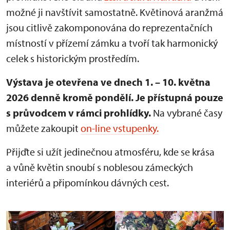
možné ji navštívit samostatně. Květinová aranžmá
jsou citlivě zakomponována do reprezentačních
místností v přízemí zámku a tvoří tak harmonický
celek s historickým prostředím.
Výstava je otevřena ve dnech 1. – 10. května
2026 denně kromě pondělí.
Je přístupná pouze
s průvodcem v rámci prohlídky.
Na vybrané časy
můžete zakoupit
on-line vstupenky.
Přijďte si užít jedinečnou atmosféru, kde se krása
a vůně květin snoubí s noblesou zámeckých
interiérů a připomínkou dávných cest.