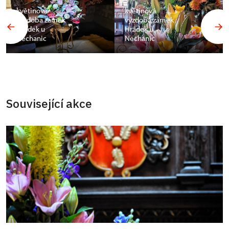
květinová
květinová
výzdoba zámek
výzdoba zámek
Hrádek u
Hrádek u
Nechanic
Nechanic
Související akce