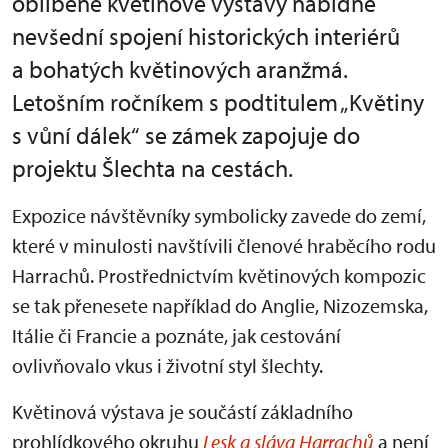
oblíbené květinové výstavy nabídne
nevšední spojení historických interiérů
a bohatých květinových aranžmá.
Letošním ročníkem s podtitulem „Květiny
s vůní dálek“ se zámek zapojuje do
projektu Šlechta na cestách.
Expozice návštěvníky symbolicky zavede do zemí,
které v minulosti navštívili členové hraběcího rodu
Harrachů. Prostřednictvím květinových kompozic
se tak přenesete například do Anglie, Nizozemska,
Itálie či Francie a poznáte, jak cestování
ovlivňovalo vkus i životní styl šlechty.
Květinová výstava je součástí základního
prohlídkového okruhu
Lesk a sláva Harrachů
a není