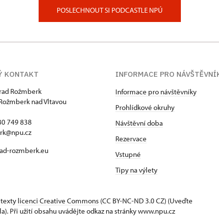
POSLECHNOUT SI PODCASTLE NPÚ
Ý KONTAKT
INFORMACE PRO NÁVŠTĚVNÍ
hrad Rožmberk
Informace pro návštěvníky
Rožmberk nad Vltavou
Prohlídkové okruhy
80 749 838
Návštěvní doba
rk@npu.cz
Rezervace
ad-rozmberk.eu
Vstupné
Tipy na výlety
 texty
licenci Creative Commons
(CC BY-NC-ND 3.0 CZ) (Uveďte
la). Při užití obsahu uvádějte odkaz na stránky www.npu.cz