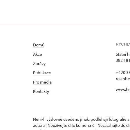
RYCHL
Domů
Akce
Státní 
382 18 
Zprávy
+420 3
Publikace
rozmbe
Pro média
www.hr
Kontakty
Není-li výslovně uvedeno jinak, podléhají fotografie a
autora | Neužívejte dílo komerčně | Nezasahujte do dí