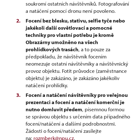
soukromí ostatních návštěvníků. Fotografování
a natáčení pomocí dronu není povoleno.
Focení bez blesku, stativu, selfie tyče nebo
jakékoli další osvětlovací a pomocné
techniky pro vlastní potřebu je kromě
Obrazárny umožněno na všech
prohlídkových trasách
, a to pouze za
předpokladu, že návštěvník focením
neomezuje ostatní návštěvníky a návštěvnický
provoz objektu. Fotit průvodce (zaměstnance
objektu) je zakázáno, je zakázáno jakékoliv
natáčení prohlídky.
Focení a natáčení návštěvníky pro veřejnou
prezentaci a focení a natáčení komerční je
nutno domluvit předem
, písemnou formou
se správou objektu s určením data případného
focení/natáčení a dalšími podrobnostmi.
Žádosti o focení/natáčení zasílejte
na:
rozmberk@npu.cz
.