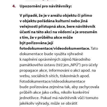
Upozornění pro návštěvníky:
V případě, že je v areálu objektu či přímo
v objektu pořádána kulturní nebo jiná
veřejnosti přístupná akce, bere návštěvník
účastí na této akci na vědomí a je srozuměn
s tím, že v průběhu akce může
být pořizována její
fotodokumentace/videodokumentace.
Tato
dokumentace bude využita výhradně
k naplnění oprávněných zájmů Národního
památkového ústavu (též jen „NPÚ“) pro účely
propagace akce, informování o akci apod. na
webu, sociálních sítích, tiskovinách apod.
Fotodokumentace/videodokumentace
bude pořizována zejména tak, aby zachycovala
průběh akce jako celku, nikoliv konkrétní
jednotlivce. Pokud má návštěvník vůči tomuto
jakékoliv výhrady, může se obrátit