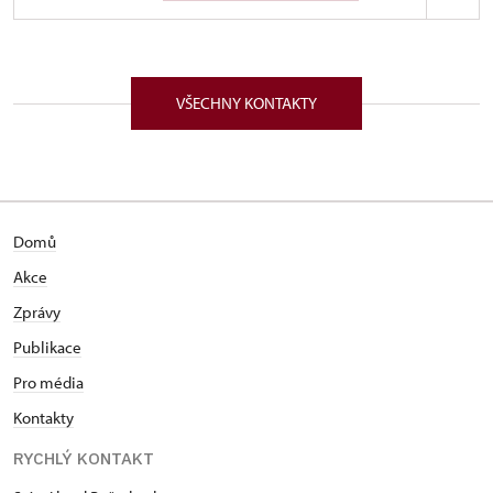
ÚPS v Českých Budějovicích
68/, Rožmberk nad Vltavou 68 38218
VŠECHNY KONTAKTY
Zájem o hrady a zámky ji po maturitě na gymnáziu
přivedl ke studiu historie a archivnictví na
Filozofické fakultě Masarykovy univerzity v Brně. V
té době sbírala první pracovní zkušenosti na hradě
Buchlově a zámku v Náměšti nad Oslavou. Po
Domů
absolvování studia působila několik let v komerční
sféře. V roce 2005 se stala zaměstnancem
Akce
Národního památkového ústavu, resp. správy
Zprávy
státního hradu Nové Hrady. Od roku 2007 zastává
místo kastelánky státního hradu Rožmberk. Mezi
Publikace
pracovní priority řadí vedle citlivé péče o svěřenou
Pro média
národní kulturní památku a její další rozvoj také
Kontakty
zajištění vysokého standardu návštěvnických služeb
s akcentem na předávání historického poznání,
RYCHLÝ KONTAKT
respektu a úcty k historii i historickým památkám.