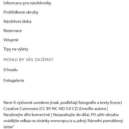
Informace pro návštěvníky
Prohlídkové okruhy
Návštěvní doba
Rezervace
Vstupné
Tipy na výlety
MOHLO BY VÁS ZAJÍMAT
O hradu
Fotogalerie
Není-li výslovně uvedeno jinak, podléhají fotografie a texty
licenci
Creative Commons
(CC BY-NC-ND 3.0 CZ) (Uveďte autora |
Neužívejte dílo komerčně | Nezasahujte do díla). Při užití obsahu
uvádějte odkaz na stránky www.npu.cz a „zdroj: Národní památkový
ústav“