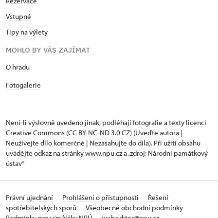
Rezervace
Vstupné
Tipy na výlety
MOHLO BY VÁS ZAJÍMAT
O hradu
Fotogalerie
Není-li výslovně uvedeno jinak, podléhají fotografie a texty
licenci
Creative Commons
(CC BY-NC-ND 3.0 CZ) (Uveďte autora |
Neužívejte dílo komerčně | Nezasahujte do díla). Při užití obsahu
uvádějte odkaz na stránky www.npu.cz a „zdroj: Národní památkový
ústav“
Právní ujednání
Prohlášení o přístupnosti
Řešení
spotřebitelských sporů
Všeobecné obchodní podmínky
Podmínky pro výpůjčky NPÚ
webeditor@npu.cz