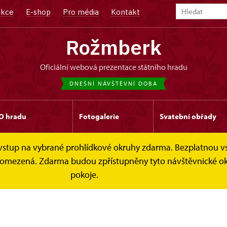
kce
E-shop
Pro média
Kontakt
Rožmberk
oficiální webová prezentace státního hradu
DNEŠNÍ NÁVŠTĚVNÍ DOBA
O hradu
Fotogalerie
Svatební obřady
e vstup na vybrané prohlídkové okruhy zdarma. Bezplatnou v
 je omezená. Zdarma budou zpřístupněny tyto návštěvnické 
pokoje.