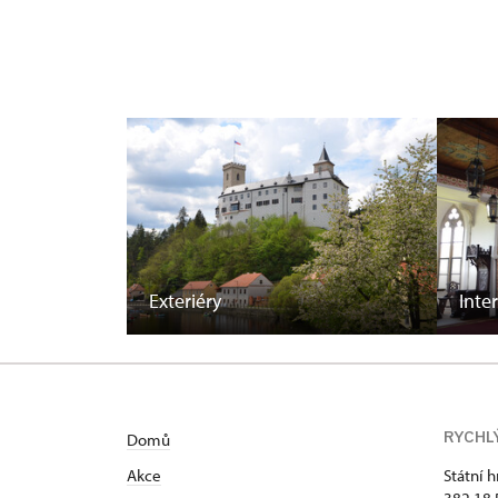
Exteriéry
Inte
RYCHL
Domů
Akce
Státní 