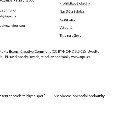
Rožmberk nad Vltavou
Prohlídkové okruhy
80 749 838
Návštěvní doba
rk@npu.cz
Rezervace
ad-rozmberk.eu
Vstupné
Tipy na výlety
 texty
licenci Creative Commons
(CC BY-NC-ND 3.0 CZ) (Uveďte
la). Při užití obsahu uvádějte odkaz na stránky www.npu.cz
ešení spotřebitelských sporů
Všeobecné obchodní podmínky