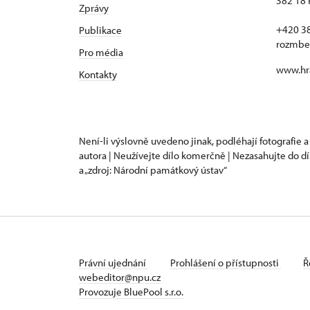
382 18 
Zprávy
+420 3
Publikace
rozmbe
Pro média
www.hr
Kontakty
Není-li výslovně uvedeno jinak, podléhají fotografie a
autora | Neužívejte dílo komerčně | Nezasahujte do dí
a „zdroj: Národní památkový ústav“
Právní ujednání
Prohlášení o přístupnosti
Ř
webeditor@npu.cz
Provozuje BluePool s.r.o.