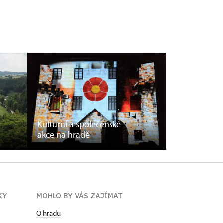
Kulturní a společenské
akce na hradě
KY
MOHLO BY VÁS ZAJÍMAT
O hradu