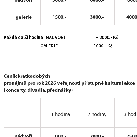
galerie
1500,-
3000,-
4000
Každá další hodina NÁDVOŘÍ + 2000,- Kč
GALERIE + 1000,- Kč
Ceník krátkodobých
pronájmů pro rok 2026
veřejnosti přístupné kulturní akce
(koncerty, divadla, přednášky)
1 hodina
2 hodiny
3 hod
nádvoří
1000,-
2000,-
2500