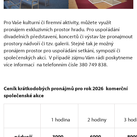
Pro Vaše kulturní či firemní aktivity, můžete využít
pronájem exkluzivních prostor hradu. Pro uspořádání
divadelních představení, koncertů či výstav lze pronajmout
prostory nádvoří či tzv. galerii. Stejně tak je možný
pronájem prostor pro uspořádání setkání, sympozií či
společenských akcí. V případě zájmu Vám rádi poskytneme
více informací na telefonním čísle 380 749 838.
Ceník krátkodobých pronájmů pro rok 2026
komerční
společenské akce
1 hodina
2 hodiny
3 hod
nádvoří
3000,-
6000,-
8000