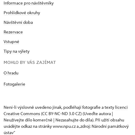
Informace pro návštěvníky
Prohlídkové okruhy
Návštěvní doba
Rezervace
Vstupné
Tipy na výlety
MOHLO BY VÁS ZAJÍMAT
O hradu
Fotogalerie
Není-li výslovně uvedeno jinak, podléhají fotografie a texty
licenci
Creative Commons
(CC BY-NC-ND 3.0 CZ) (Uveďte autora |
Neužívejte dílo komerčně | Nezasahujte do díla). Při užití obsahu
uvádějte odkaz na stránky www.npu.cz a „zdroj: Národní památkový
ústav“