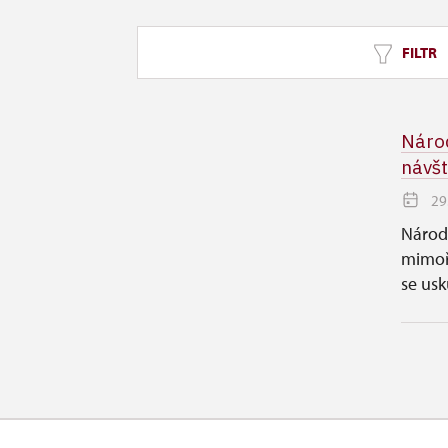
FILTR
Národ
návšt
29
Národ
mimoř
se usk