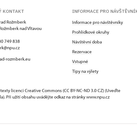
Ý KONTAKT
INFORMACE PRO NÁVŠTĚVNÍ
hrad Rožmberk
Informace pro návštěvníky
Rožmberk nad Vltavou
Prohlídkové okruhy
80 749 838
Návštěvní doba
rk@npu.cz
Rezervace
ad-rozmberk.eu
Vstupné
Tipy na výlety
 texty
licenci Creative Commons
(CC BY-NC-ND 3.0 CZ) (Uveďte
la). Při užití obsahu uvádějte odkaz na stránky www.npu.cz