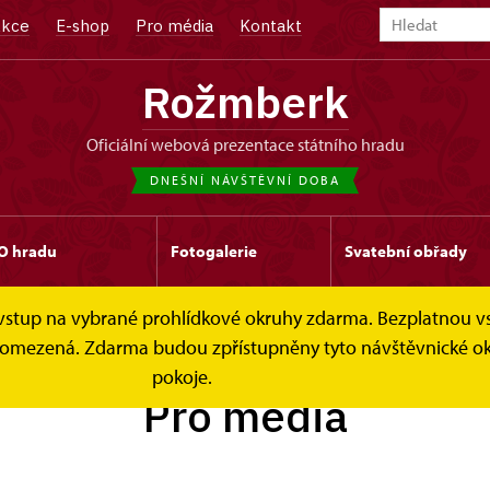
kce
E-shop
Pro média
Kontakt
Rožmberk
oficiální webová prezentace státního hradu
DNEŠNÍ NÁVŠTĚVNÍ DOBA
O hradu
Fotogalerie
Svatební obřady
e vstup na vybrané prohlídkové okruhy zdarma. Bezplatnou v
 je omezená. Zdarma budou zpřístupněny tyto návštěvnické 
pokoje.
Pro média