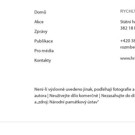
RYCHL
Domů
Akce
Státní 
382 18 
Zprávy
+420 3
Publikace
rozmbe
Pro média
www.hr
Kontakty
Není-li výslovně uvedeno jinak, podléhají fotografie a
autora | Neužívejte dílo komerčně | Nezasahujte do dí
a „zdroj: Národní památkový ústav“