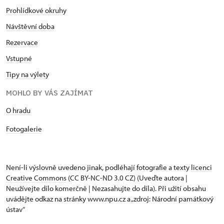
Prohlídkové okruhy
Návštěvní doba
Rezervace
Vstupné
Tipy na výlety
MOHLO BY VÁS ZAJÍMAT
O hradu
Fotogalerie
Není-li výslovně uvedeno jinak, podléhají fotografie a texty
licenci
Creative Commons
(CC BY-NC-ND 3.0 CZ) (Uveďte autora |
Neužívejte dílo komerčně | Nezasahujte do díla). Při užití obsahu
uvádějte odkaz na stránky www.npu.cz a „zdroj: Národní památkový
ústav“